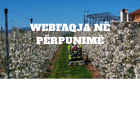
WEBFAQJA NË
PËRPUNIMË