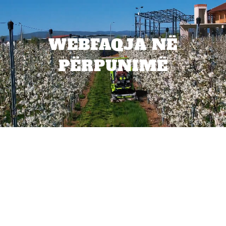
WEBFAQJA NË
PËRPUNIMË