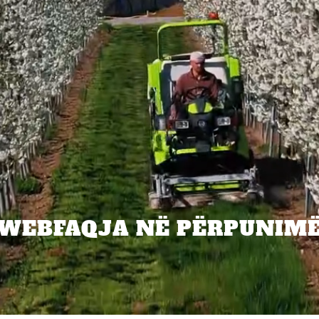
WEBFAQJA NË PËRPUNIM