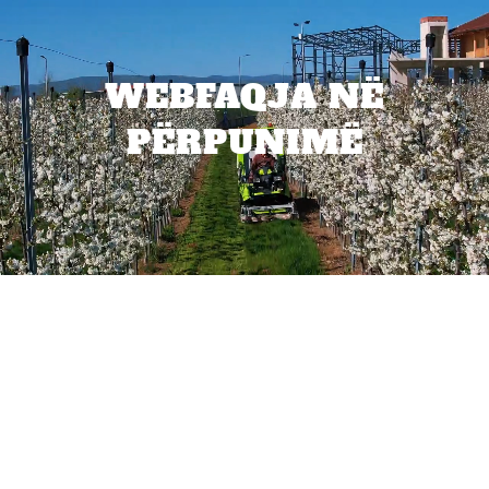
WEBFAQJA NË
PËRPUNIMË