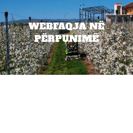
WEBFAQJA NË
PËRPUNIMË