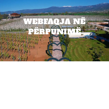
WEBFAQJA NË
PËRPUNIMË