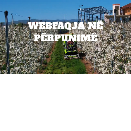
WEBFAQJA NË
PËRPUNIMË