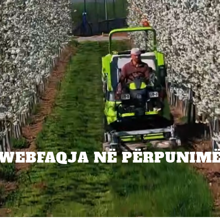
WEBFAQJA NË PËRPUNIM