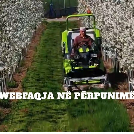
WEBFAQJA NË PËRPUNIM