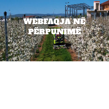
WEBFAQJA NË
PËRPUNIMË