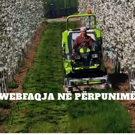
WEBFAQJA NË PËRPUNIM