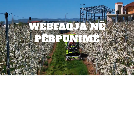
WEBFAQJA NË
PËRPUNIMË