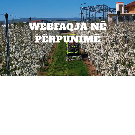
WEBFAQJA NË
PËRPUNIMË