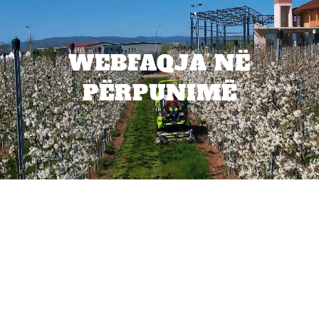
WEBFAQJA NË
PËRPUNIMË