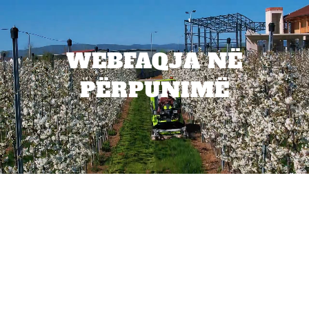
WEBFAQJA NË
PËRPUNIMË