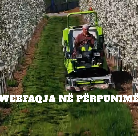
WEBFAQJA NË PËRPUNIM