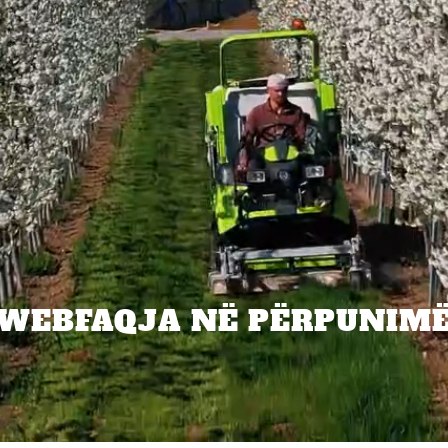
WEBFAQJA NË PËRPUNIM