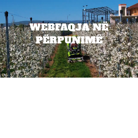
WEBFAQJA NË
PËRPUNIMË