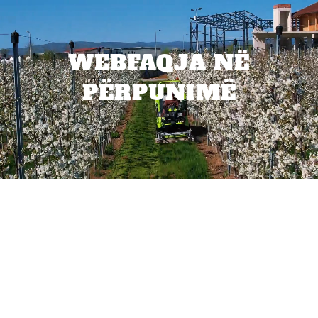
WEBFAQJA NË
PËRPUNIMË