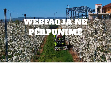
WEBFAQJA NË
PËRPUNIMË