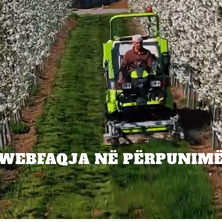
WEBFAQJA NË PËRPUNIM