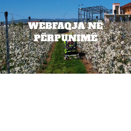
WEBFAQJA NË
PËRPUNIMË