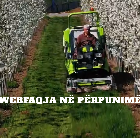
WEBFAQJA NË PËRPUNIM