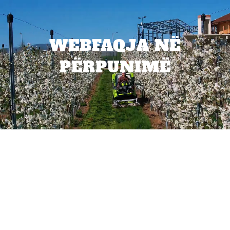
WEBFAQJA NË
PËRPUNIMË