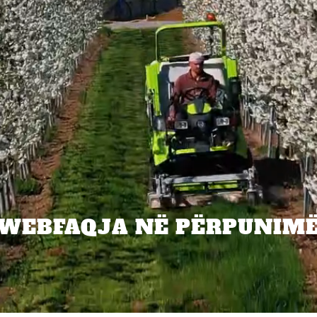
WEBFAQJA NË PËRPUNIM