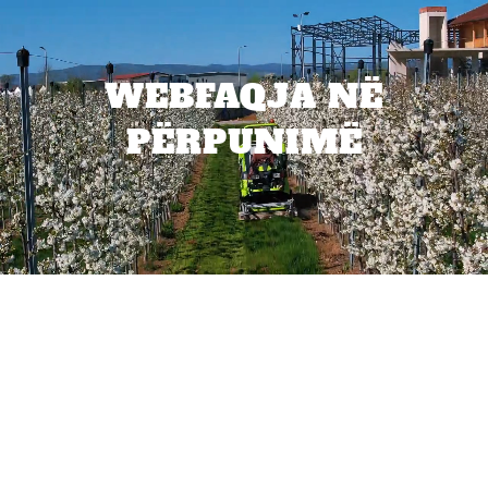
WEBFAQJA NË
PËRPUNIMË