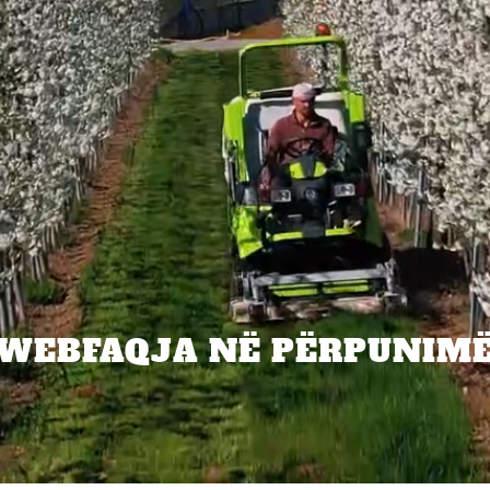
WEBFAQJA NË PËRPUNIM