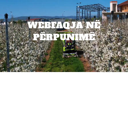
WEBFAQJA NË
PËRPUNIMË