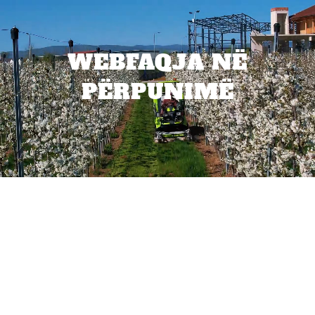
WEBFAQJA NË
PËRPUNIMË