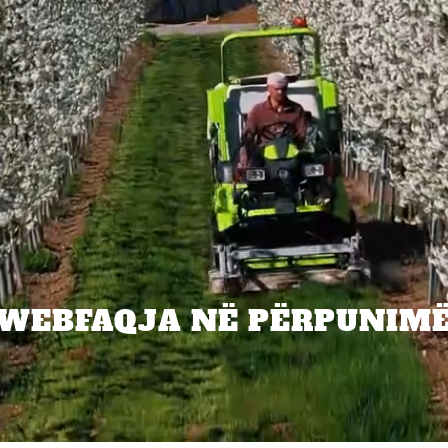
WEBFAQJA NË PËRPUNIM