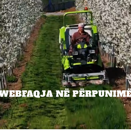
WEBFAQJA NË PËRPUNIM