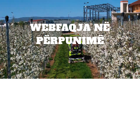
WEBFAQJA NË
PËRPUNIMË