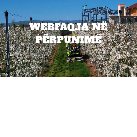
WEBFAQJA NË
PËRPUNIMË