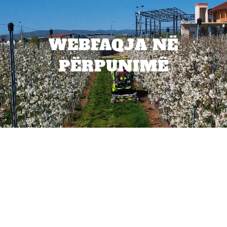
WEBFAQJA NË
PËRPUNIMË