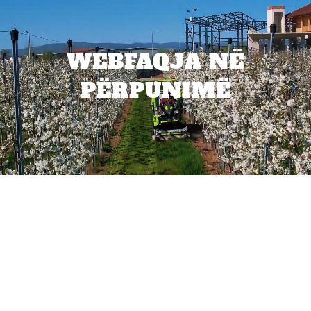
WEBFAQJA NË
PËRPUNIMË