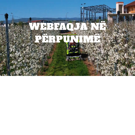
WEBFAQJA NË
PËRPUNIMË