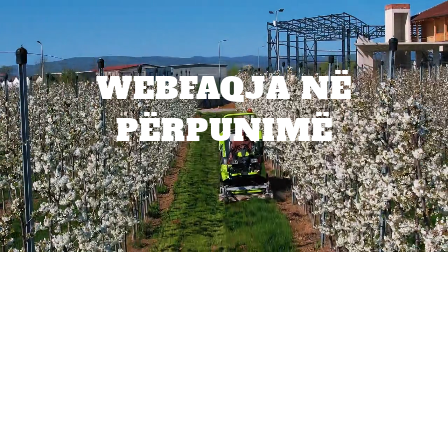
WEBFAQJA NË
PËRPUNIMË