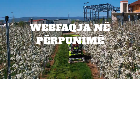
WEBFAQJA NË
PËRPUNIMË