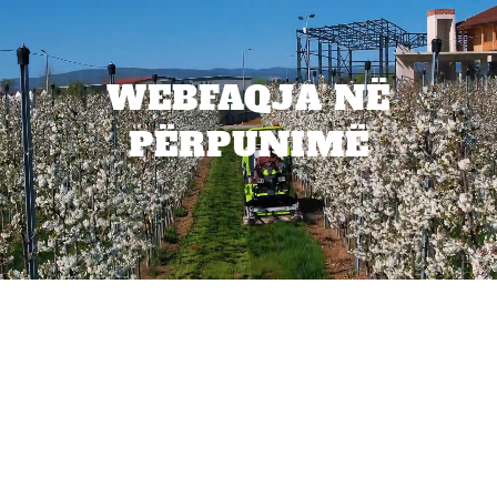
WEBFAQJA NË
PËRPUNIMË