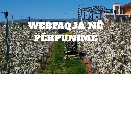
WEBFAQJA NË
PËRPUNIMË