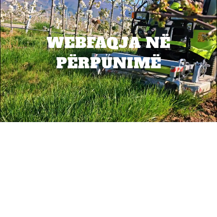
WEBFAQJA NË
PËRPUNIMË