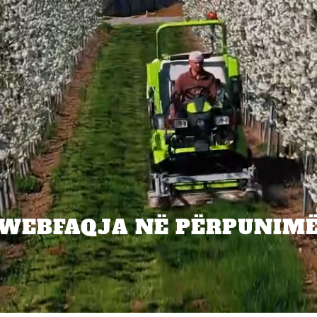
WEBFAQJA NË PËRPUNIM