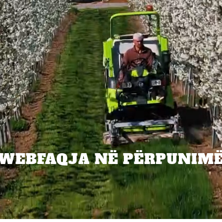
WEBFAQJA NË PËRPUNIM