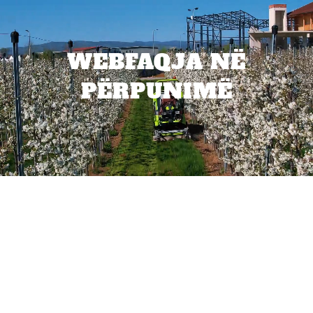
WEBFAQJA NË
PËRPUNIMË