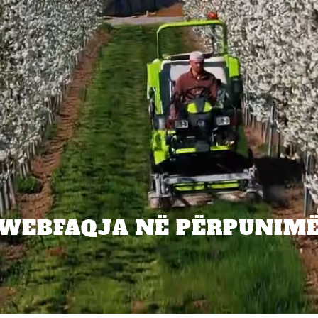
WEBFAQJA NË PËRPUNIM