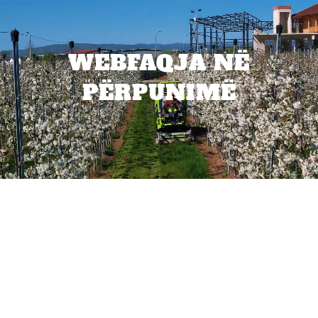
WEBFAQJA NË
PËRPUNIMË