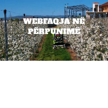
WEBFAQJA NË
PËRPUNIMË