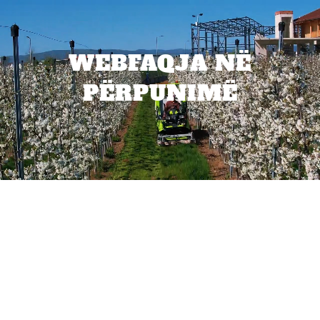
WEBFAQJA NË
PËRPUNIMË