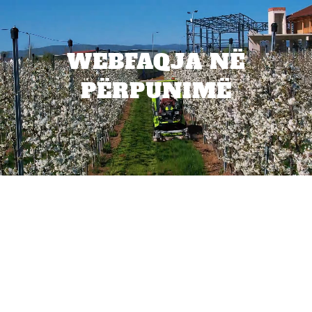
WEBFAQJA NË
PËRPUNIMË