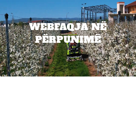
WEBFAQJA NË
PËRPUNIMË